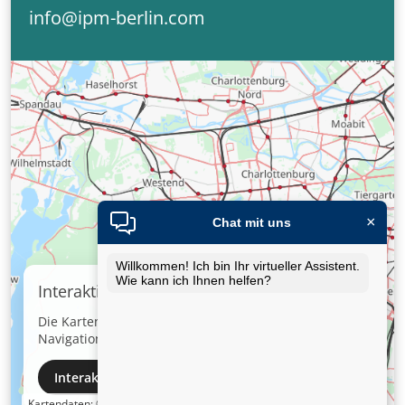
info@ipm-berlin.com
×
Chat mit uns
Willkommen! Ich bin Ihr virtueller Assistent.
Wie kann ich Ihnen helfen?
Interaktive Karte laden
Die Kartenvorschau zeigt den Standort. Für Zoom und
Navigation können Sie die interaktive Karte laden.
Interaktive Map laden
Kartendaten:
© OpenStreetMap-Mitwirkende