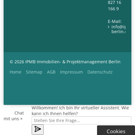
827 16
166 9
E-Mail:
info@ipm-
berlin.com
© 2026 IPMB Immobilien- & Projektmanagement Berlin
Navigation
Home
Sitemap
AGB
Impressum
Datenschutz
überspringen
Willkommen! Ich bin Ihr virtueller Assistent. Wie
Chat
kann ich Ihnen helfen?
mit uns
×
Cookies