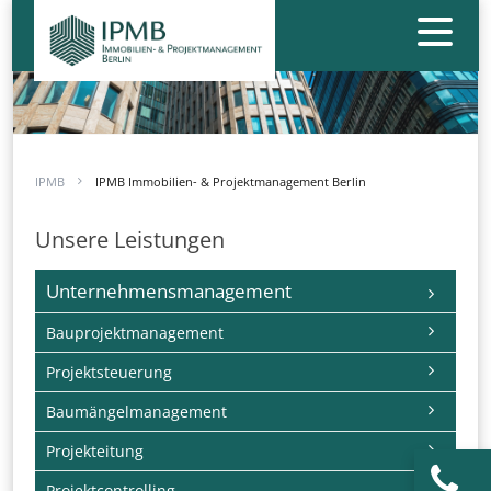
IPMB
IPMB Immobilien- & Projektmanagement Berlin
Unsere Leistungen
Navigation
Unternehmensmanagement
überspringen
Bauprojektmanagement
Projektsteuerung
Baumängelmanagement
Projekteitung
Projektcontrolling