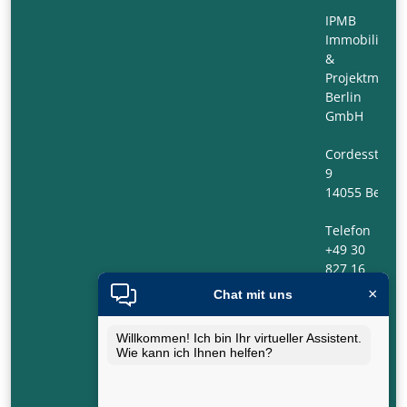
IPMB
Immobilien-
&
Projektmana
Berlin
GmbH
Cordesstraß
9
14055 Berlin
Telefon
+49 30
827 16
166 0
×
Chat mit uns
Telefax
+49 30
Willkommen! Ich bin Ihr virtueller Assistent.
827 16
Wie kann ich Ihnen helfen?
166 9
E-Mail: